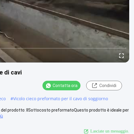
e di cavi
Contatta ora
Condividi
eco
#
Vicolo cieco preformato per il cavo di soggiorno
one del prodotto: IlSottocosto preformatoQuesto prodotto è ideale per
iù
Lasciate un messaggio.