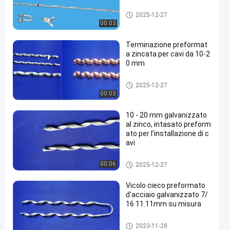
Vicolo cieco preformato
2025-12-27
00:03
Terminazione preformat
a zincata per cavi da 10-2
0 mm
Vicolo cieco preformato
2025-12-27
00:03
10 - 20 mm galvanizzato
al zinco, intasato preform
ato per l'installazione di c
avi
Vicolo cieco preformato
00:06
2025-12-27
Vicolo cieco preformato
d'acciaio galvanizzato 7/
16 11.11mm su misura
Vicolo cieco preformato
2023-11-28