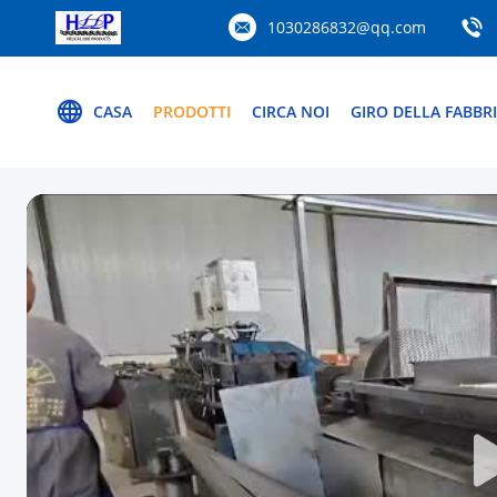
1030286832@qq.com
CASA
PRODOTTI
CIRCA NOI
GIRO DELLA FABBR