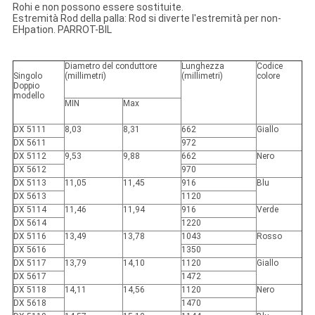
Rohi e non possono essere sostituite.
Estremità Rod della palla: Rod si diverte l'estremità per non-
EHpation. PARROT-BIL
Diametro del conduttore
Lunghezza
Codice
Singolo
(millimetri)
(millimetri)
colore
Doppio
modello
MIN
Max
DX 5111
8,03
8,31
662
Giallo
DX 5611
972
DX 5112
9,53
9,88
662
Nero
DX 5612
970
DX 5113
11,05
11,45
916
Blu
DX 5613
1120
DX 5114
11,46
11,94
916
Verde
DX 5614
1220
DX 5116
13,49
13,78
1043
Rosso
DX 5616
1350
DX 5117
13,79
14,10
1120
Giallo
DX 5617
1472
DX 5118
14,11
14,56
1120
Nero
DX 5618
1470