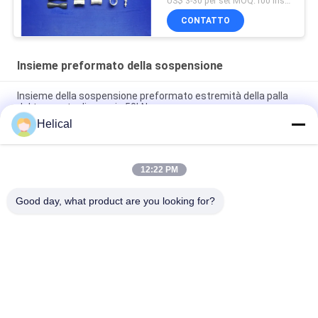
US$ 3-30 per set MOQ:100 insiemi
CONTATTO
Insieme preformato della sospensione
Insieme della sospensione preformato estremità della palla
del trasporto di energia 50kN
Helical
Insieme a fibra ottica di tensione della sospensione OPGW
dello strato monomolecolare 22.70mm ADSS
12:22 PM
Insieme preformato elicoidale della sospensione del cavo
elettrico di 22.10mm
Good day, what product are you looking for?
Categorie popolari
Tutti
Vicolo Cieco 
Guy Grip Dead End 
Preformato
Preformato
Insieme Preformato 
Armor Rods 