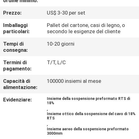
ordine minimo:
CONTROLLO
Prezzo:
US$ 3-30 per set
DI
QUALITÀ
Imballaggi
Pallet del cartone, casi di legno, o
particolari:
secondo le esigenze del cliente
CONTATTICI
Tempi di
10-20 giorni
consegna:
Termini di
T/T, L/C
RICHIEDA
pagamento:
UNA
Capacità di
100000 insiemi al mese
CITAZIONE
alimentazione:
Evidenziare:
Insieme della sospensione preformato RTS di
18%
VR
,
Insieme ottico della sospensione del cavo di 18%
RTS
,
MAPPA
Insieme aereo della sospensione preformato
3000mm
DEL