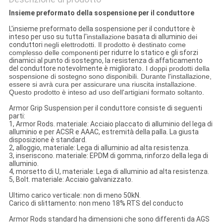
Insieme preformato della sospensione per il conduttore
L'insieme preformato della sospensione per il conduttore è
inteso per uso su tutta l'
installazione
basata di alluminio
dei
conduttori
negli elettrodotti. Il prodotto è destinato come
complesso delle componenti
per ridurre lo statico e gli sforzi
dinamici al punto di sostegno, la resistenza di affaticamento
del conduttore notevolmente è migliorato
. I doppi prodotti della
sospensione di sostegno sono disponibili. Durante l'installazione,
essere si avrà cura per assicurare una riuscita installazione.
Questo prodotto è inteso ad uso dell'artigiani formato soltanto.
Armor Grip Suspension per il conduttore consiste di seguenti
parti:
1, Armor Rods. materiale: Acciaio placcato di alluminio del lega di
alluminio e per ACSR e AAAC, estremità della palla. La giusta
disposizione è standard.
2, alloggio, materiale: Lega di alluminio ad alta resistenza.
3, inseriscono. materiale: EPDM di gomma, rinforzo della lega di
alluminio.
4, morsetto di U, materiale: Lega di alluminio ad alta resistenza.
5, Bolt. materiale: Acciaio galvanizzato.
Ultimo carico verticale: non di meno 50kN.
Carico di slittamento: non meno 18% RTS del conducto
Armor Rods standard ha dimensioni che sono differenti da AGS