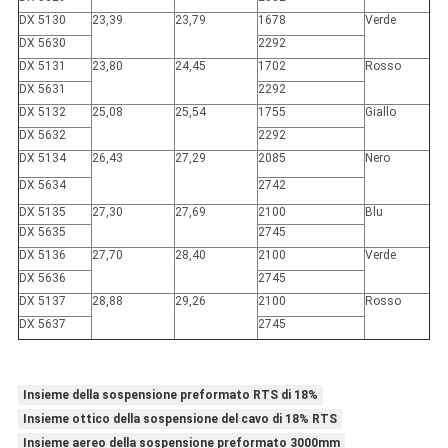
DX 5130
23,39
23,79
1678
Verde
DX 5630
2292
DX 5131
23,80
24,45
1702
Rosso
DX 5631
2292
DX 5132
25,08
25,54
1755
Giallo
DX 5632
2292
DX 5134
26,43
27,29
2085
Nero
DX 5634
2742
DX 5135
27,30
27,69
2100
Blu
DX 5635
2745
DX 5136
27,70
28,40
2100
Verde
DX 5636
2745
DX 5137
28,88
29,26
2100
Rosso
DX 5637
2745
Insieme della sospensione preformato RTS di 18%
Insieme ottico della sospensione del cavo di 18% RTS
Insieme aereo della sospensione preformato 3000mm