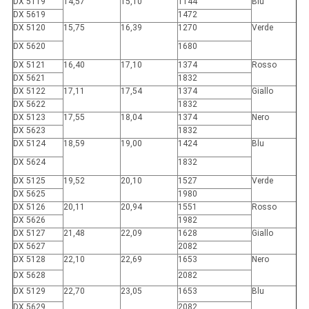
DX 5119
14,57
15,10
1144
Blu
DX 5619
1472
DX 5120
15,75
16,39
1270
Verde
DX 5620
1680
DX 5121
16,40
17,10
1374
Rosso
DX 5621
1832
DX 5122
17,11
17,54
1374
Giallo
DX 5622
1832
DX 5123
17,55
18,04
1374
Nero
DX 5623
1832
DX 5124
18,59
19,00
1424
Blu
DX 5624
1832
DX 5125
19,52
20,10
1527
Verde
DX 5625
1980
DX 5126
20,11
20,94
1551
Rosso
DX 5626
1982
DX 5127
21,48
22,09
1628
Giallo
DX 5627
2082
DX 5128
22,10
22,69
1653
Nero
DX 5628
2082
DX 5129
22,70
23,05
1653
Blu
DX 5629
2082