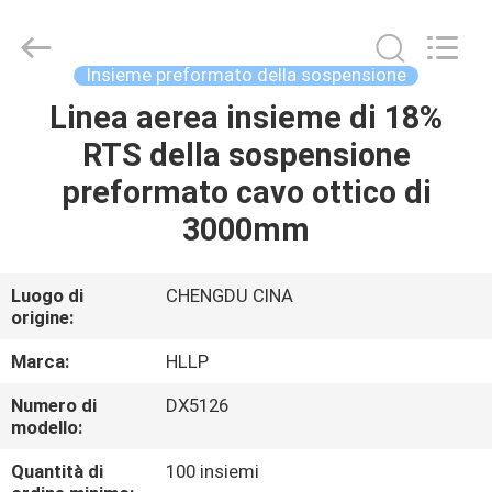
Chengdu
Helical
Line
Products
Co.,
Insieme preformato della sospensione
Ltd..
All
Rights
Linea aerea insieme di 18%
CASA
Reserved.
RTS della sospensione
PRODOTTI
preformato cavo ottico di
3000mm
CIRCA
NOI
Luogo di
CHENGDU CINA
origine:
GIRO
Marca:
HLLP
DELLA
Numero di
DX5126
modello:
FABBRICA
Quantità di
100 insiemi